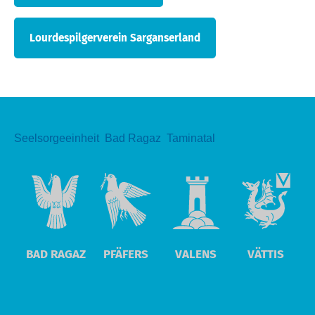
Lourdespilgerverein Sarganserland
Seelsorgeeinheit Bad Ragaz Taminatal
BAD RAGAZ
PFÄFERS
VALENS
VÄTTIS